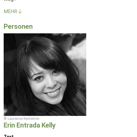
MEHR
Personen
© Laurence Kesterton
Erin Entrada Kelly
Text