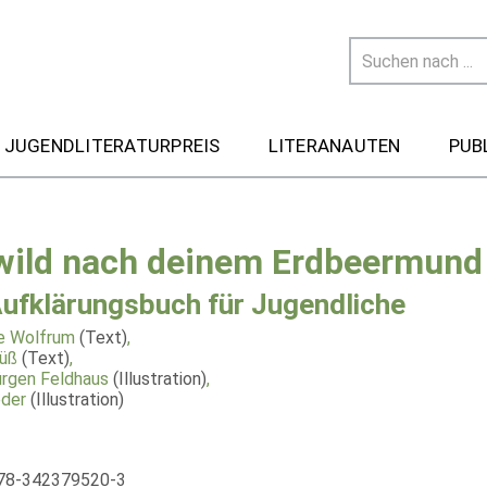
 JUGENDLITERATURPREIS
LITERANAUTEN
PUB
wild nach deinem Erdbeermund
Aufklärungsbuch für Jugendliche
ne Wolfrum
(Text)
,
üß
(Text)
,
rgen Feldhaus
(Illustration)
,
der
(Illustration)
978-342379520-3