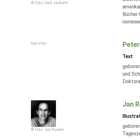
© Foto: Gerd Jankuhn
amerikan
Bücher 
nominier
Peter
Kein Foto
Text
geboren
und Scha
Doktorar
Jan R
Illustra
geboren
© Foto: Jan Roeder
Tagesze