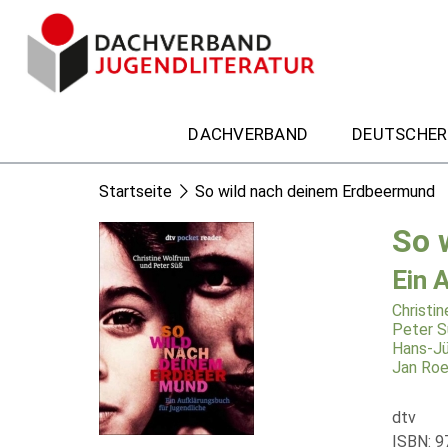
DACHVERBAND
DEUTSCHER
Startseite
So wild nach deinem Erdbeermund
So 
Ein 
Christi
Peter S
Hans-Jü
Jan Roe
dtv
ISBN: 