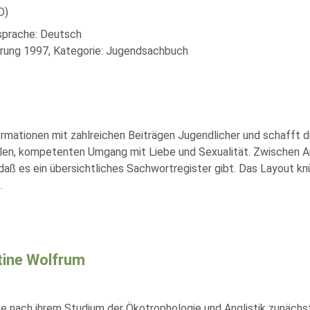
D)
lsprache: Deutsch
rung 1997, Kategorie: Jugendsachbuch
rmationen mit zahlreichen Beiträgen Jugendlicher und schafft d
llen, kompetenten Umgang mit Liebe und Sexualität. Zwischen
 daß es ein übersichtliches Sachwortregister gibt. Das Layout k
..
tine Wolfrum
te nach ihrem Studium der Ökotrophologie und Anglistik zunächst