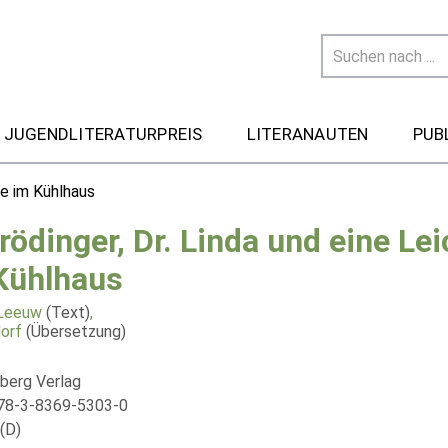
 JUGENDLITERATURPREIS
LITERANAUTEN
PUB
he im Kühlhaus
rödinger, Dr. Linda und eine Le
Kühlhaus
 Leeuw
(Text)
,
dorf
(Übersetzung)
berg Verlag
78-3-8369-5303-0
(D)