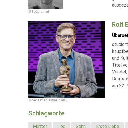
ausgeze
© Foto: privat
Rolf 
Überse
studiert
hauptbe
und Kul
Titel v
Vendel,
Deutsch
am 22. 
© Sebastian Kissel / AKJ
Schlagworte
Mutter
Tod
Sohn
Erste Liebe