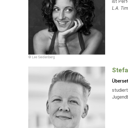
ist Per
L.A. Ti
© Lee Seidenberg
Stefa
Überse
studiert
Jugendbü