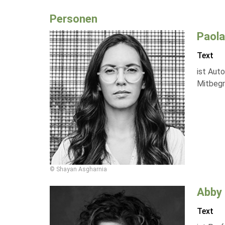
Personen
Paol
Text
ist Auto
Mitbegr
© Shayan Asgharnia
Abby 
Text