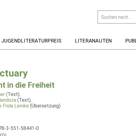
 JUGENDLITERATURPREIS
LITERANAUTEN
PUB
ctuary
t in die Freiheit
er
(Text)
,
Mendoza
(Text)
,
e Frida Lemke
(Übersetzung)
78-3-551-58441-0
(D)