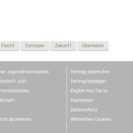
Flucht
Dystopie
Zukunft
Überleben
er Jugendliteraturpreis
Vertrag widerrufen
schrift Julit
Vertrag kündigen
Internationales
English Key Facts
dschaft
Impressum
Datenschutz
ter abonnieren
Webseiten-Cookies
t