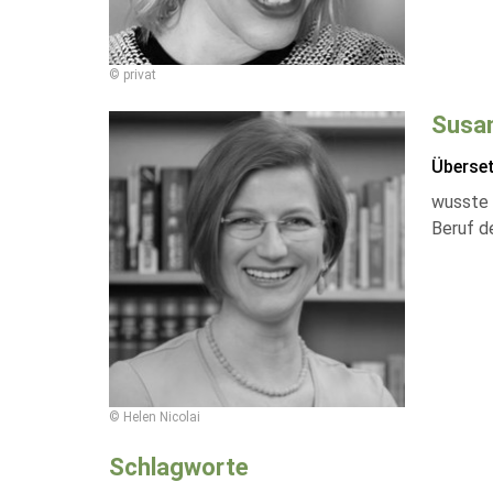
© privat
Susa
Überse
wusste 
Beruf de
© Helen Nicolai
Schlagworte