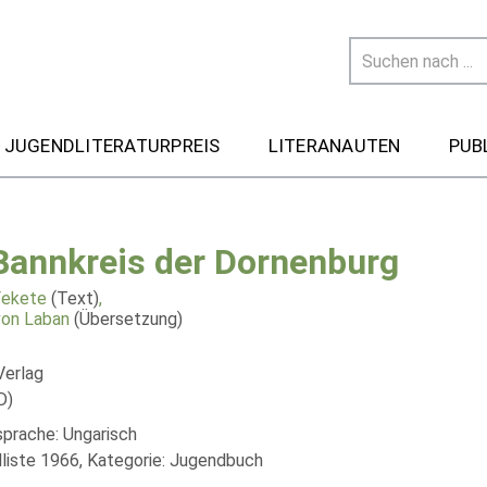
 JUGENDLITERATURPREIS
LITERANAUTEN
PUB
Bannkreis der Dornenburg
Fekete
(Text)
,
von Laban
(Übersetzung)
Verlag
D)
sprache: Ungarisch
liste 1966, Kategorie: Jugendbuch