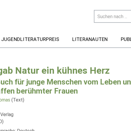
 JUGENDLITERATURPREIS
LITERANAUTEN
PUB
 gab Natur ein kühnes Herz
Buch für junge Menschen vom Leben u
ffen berühmter Frauen
homas
(Text)
 Verlag
D)
lsprache: Deutsch