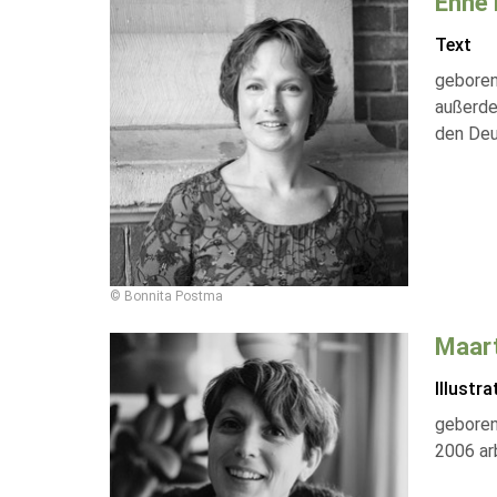
Enne
Text
geboren
außerde
den Deu
© Bonnita Postma
Maart
Illustra
geboren
2006 arb