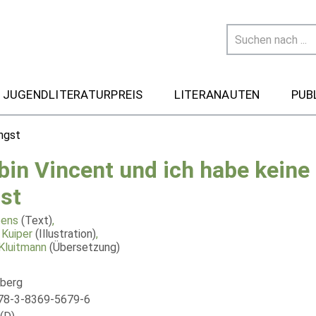
 JUGENDLITERATURPREIS
LITERANAUTEN
PUB
Angst
 bin Vincent und ich habe keine
st
oens
(Text)
,
 Kuiper
(Illustration)
,
Kluitmann
(Übersetzung)
berg
78-3-8369-5679-6