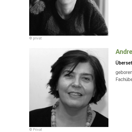
© privat
Andre
Überse
geboren
Fachübe
© Privat