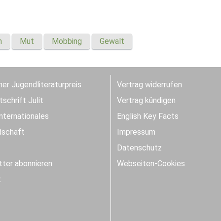
n
Mut
Mobbing
Gewalt
er Jugendliteraturpreis
Vertrag widerrufen
schrift Julit
Vertrag kündigen
Internationales
English Key Facts
dschaft
Impressum
Datenschutz
ter abonnieren
Webseiten-Cookies
t