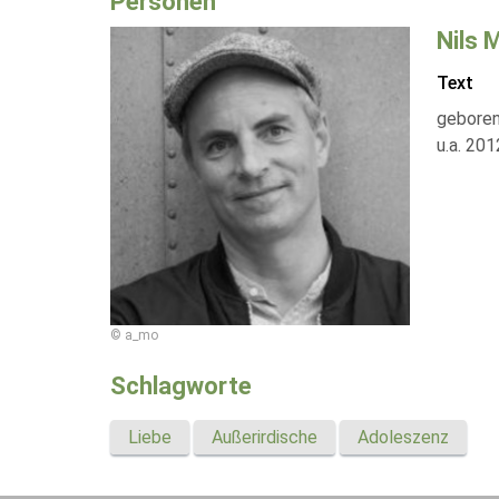
Personen
Nils 
Text
geboren
u.a. 20
© a_mo
Schlagworte
Liebe
Außerirdische
Adoleszenz