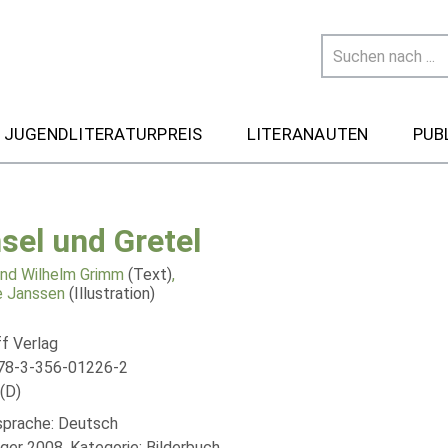
 JUGENDLITERATURPREIS
LITERANAUTEN
PUB
sel und Gretel
nd Wilhelm Grimm
(Text)
,
 Janssen
(Illustration)
ff Verlag
78-3-356-01226-2
(D)
lsprache: Deutsch
äger 2008, Kategorie: Bilderbuch