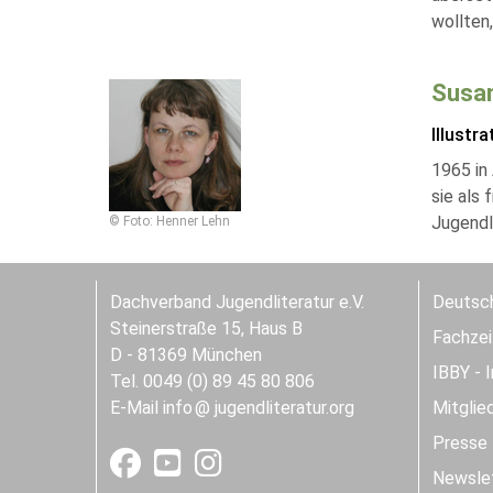
wollten,
Susa
Illustra
1965 in 
sie als 
Jugendli
© Foto: Henner Lehn
Dachverband Jugendliteratur e.V.
Deutsch
Steinerstraße 15, Haus B
Fachzeit
D - 81369 München
IBBY - 
Tel. 0049 (0) 89 45 80 806
E-Mail
info
jugendliteratur.org
Mitglie
Presse
Newslet