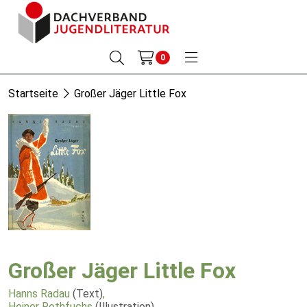
0
Startseite
Großer Jäger Little Fox
Großer Jäger Little Fox
Hanns Radau
(Text)
,
Heiner Rothfuchs
(Illustration)