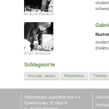
studiert
schwerp
© Foto: Ali Ghandtschi
Gabri
Illustra
studier
Erwähnu
© Foto: Siwatloczuli
Schlagworte
Korczak, Janusz
Waisenhaus
Theater
Dachverband Jugendliteratur e.V.
Deutsch
Steinerstraße 15, Haus B
Fachzeit
D - 81369 München