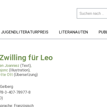
 JUGENDLITERATURPREIS
LITERANAUTEN
PUB
Zwilling für Leo
en Joanniez
(Text)
,
ejonc
(Illustration)
,
tte Ott
(Übersetzung)
 Gelberg
78-3-407-78977-8
D)
sprache: Französisch