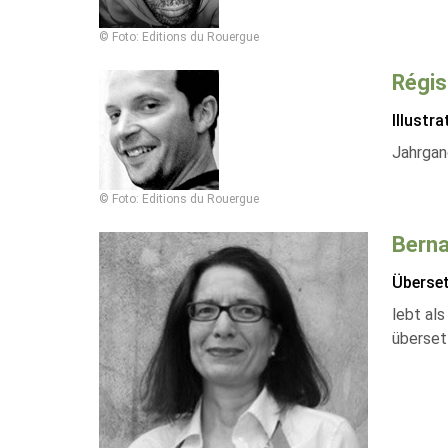
© Foto: Editions du Rouergue
Régis
Illustra
Jahrgang
© Foto: Editions du Rouergue
Berna
Überse
lebt al
überset