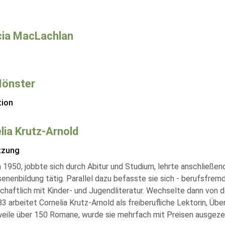
cia MacLachlan
Mönster
tion
lia Krutz-Arnold
tzung
 1950, jobbte sich durch Abitur und Studium, lehrte anschließen
nenbildung tätig. Parallel dazu befasste sie sich - berufsfremd
haftlich mit Kinder- und Jugendliteratur. Wechselte dann von de
3 arbeitet Cornelia Krutz-Arnold als freiberufliche Lektorin, Übe
weile über 150 Romane, wurde sie mehrfach mit Preisen ausgeze