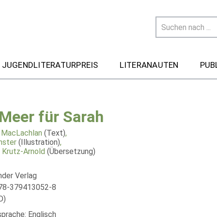
 JUGENDLITERATURPREIS
LITERANAUTEN
PUB
 Meer für Sarah
a MacLachlan
(Text)
,
nster
(Illustration)
,
a Krutz-Arnold
(Übersetzung)
nder Verlag
978-379413052-8
D)
sprache: Englisch