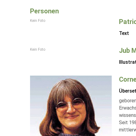
Personen
Patri
Kein Foto
Text
Jub 
Kein Foto
Illustra
Corne
Überse
geboren
Erwachse
wissensc
Seit 198
mittler