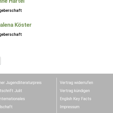
ne Härtel
geberschaft
alena Köster
geberschaft
er Jugendliteraturpreis
Vertrag widerrufen
schrift Julit
Vertrag kündigen
Internationales
English Key Facts
dschaft
Impressum