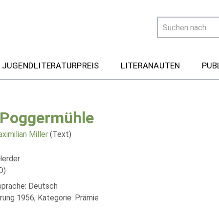
 JUGENDLITERATURPREIS
LITERANAUTEN
PUB
 Poggermühle
ximilian Miller
(Text)
Herder
D)
lsprache: Deutsch
rung 1956, Kategorie: Prämie