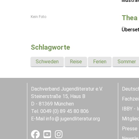
Illustra
Thea 
Kein Foto
Überse
Schlagworte
Schweden
Reise
Ferien
Sommer
Dachverband Jugendliteratur e.V.
Deutsch
Steinerstraße 15, Haus B
Fachzeit
D - 81369 München
IBBY - 
Tel. 0049 (0) 89 45 80 806
E-Mail
info
jugendliteratur.org
Mitglie
Presse
Newslet