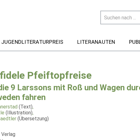
 JUGENDLITERATURPREIS
LITERANAUTEN
PUB
fidele Pfeiftopfreise
die 9 Larssons mit Roß und Wagen dur
eden fahren
nnerstad
(Text)
,
le
(Illustration)
,
aedtler
(Übersetzung)
 Verlag