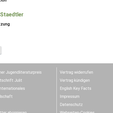
tion
Staedtler
tzung
er Jugendliteraturpreis
Vertrag widerrufen
schrift Julit
Vertrag kündigen
Internationales
English Key Facts
dschaft
Impressum
Datenschutz
ter abonnieren
Webseiten-Cookies