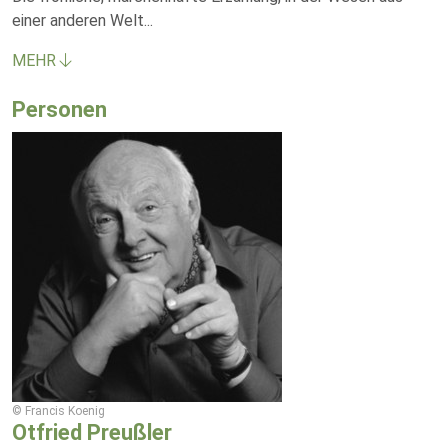
einer anderen Welt
...
MEHR
Personen
© Francis Koenig
Otfried Preußler