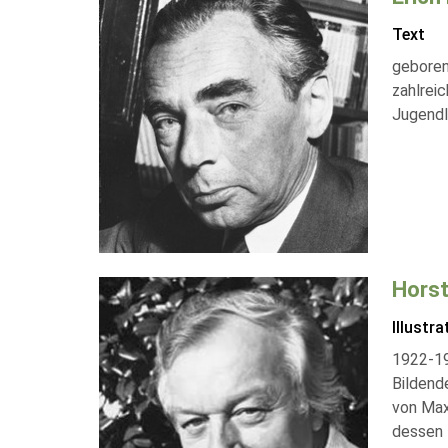
Text
geboren 
zahlreic
Jugendli
Hors
Illustra
1922-198
Bildend
von Max 
dessen 