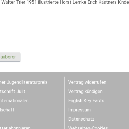
 Walter Trier 1951 illustrierte Horst Lemke Erich Kästners Kinde
auberer
er Jugendliteraturpreis
Vertrag widerrufen
schrift Julit
Vertrag kündigen
Internationales
English Key Facts
dschaft
Impressum
Datenschutz
ter abonnieren
Webseiten-Cookies