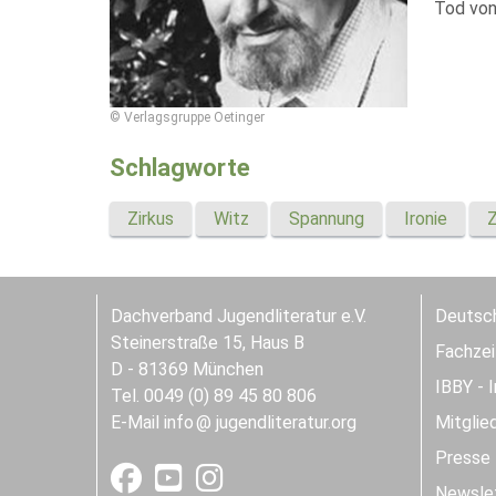
Tod von
© Verlagsgruppe Oetinger
Schlagworte
Zirkus
Witz
Spannung
Ironie
Z
Dachverband Jugendliteratur e.V.
Deutsch
Steinerstraße 15, Haus B
Fachzeit
D - 81369 München
IBBY - 
Tel. 0049 (0) 89 45 80 806
E-Mail
info
jugendliteratur.org
Mitglie
Presse
Newslet