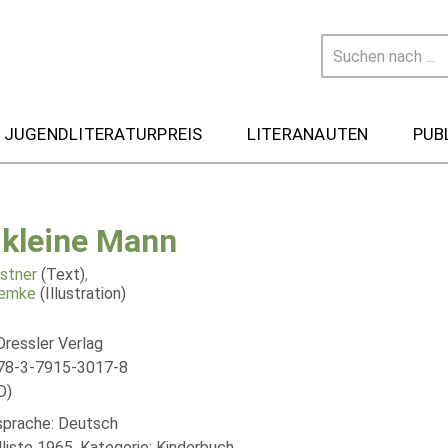
 JUGENDLITERATURPREIS
LITERANAUTEN
PUB
 kleine Mann
ästner
(Text)
,
Lemke
(Illustration)
Dressler Verlag
78-3-7915-3017-8
D)
lsprache: Deutsch
liste 1965, Kategorie: Kinderbuch