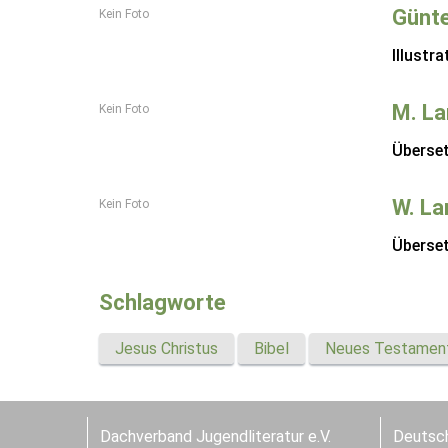
Günt
Kein Foto
Illustra
M. L
Kein Foto
Überse
W. L
Kein Foto
Überse
Schlagworte
Jesus Christus
Bibel
Neues Testamen
Dachverband Jugendliteratur e.V.
Deutsch