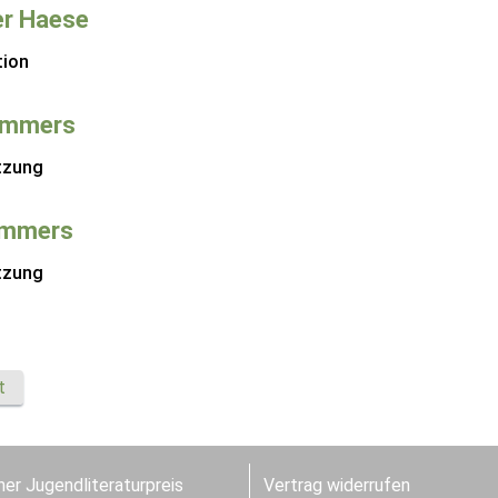
er Haese
tion
ammers
tzung
ammers
tzung
t
er Jugendliteraturpreis
Vertrag widerrufen