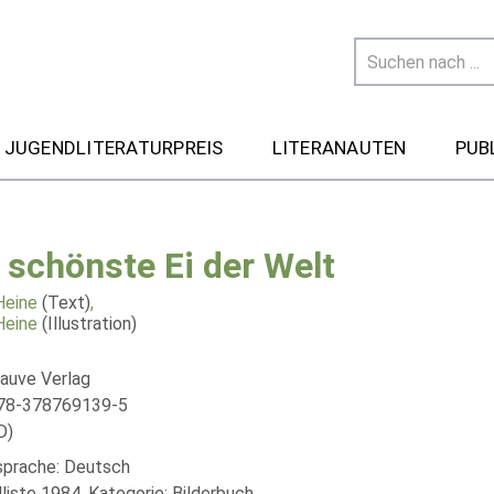
 JUGENDLITERATURPREIS
LITERANAUTEN
PUB
 schönste Ei der Welt
Heine
(Text)
,
Heine
(Illustration)
auve Verlag
978-378769139-5
D)
lsprache: Deutsch
liste 1984, Kategorie: Bilderbuch