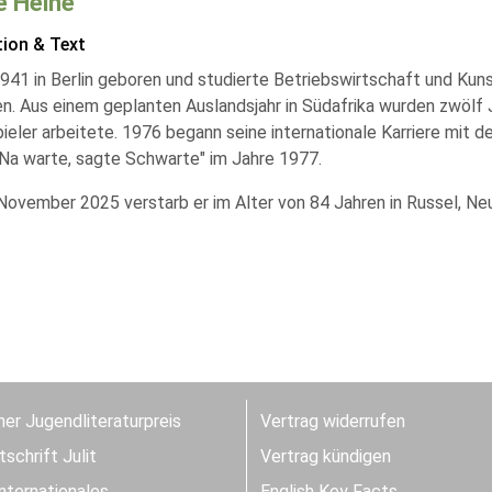
 Heine
tion & Text
941 in Berlin geboren und studierte Betriebswirtschaft und Kuns
n. Aus einem geplanten Auslandsjahr in Südafrika wurden zwölf J
ieler arbeitete. 1976 begann seine internationale Karriere mit d
"Na warte, sagte Schwarte" im Jahre 1977.
November 2025 verstarb er im Alter von 84 Jahren in Russel, Ne
er Jugendliteraturpreis
Vertrag widerrufen
schrift Julit
Vertrag kündigen
Internationales
English Key Facts