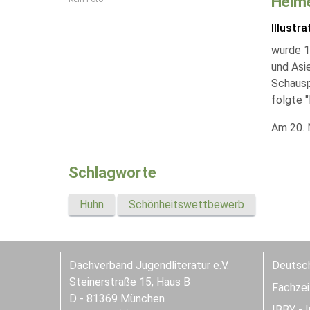
Helme
Illustra
wurde 1
und Asie
Schausp
folgte 
Am 20. 
Schlagworte
Huhn
Schönheitswettbewerb
Dachverband Jugendliteratur e.V.
Deutsch
Steinerstraße 15, Haus B
Fachzeit
D - 81369 München
IBBY - 