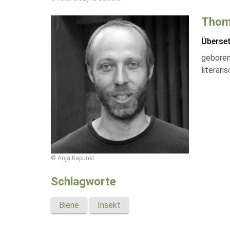
Thom
Überse
geboren 
literar
© Anja Kapunkt
Schlagworte
Biene
Insekt