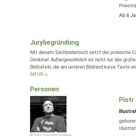
Preistr
Ab 6 Ja
Jurybegründung
Mit diesem Sachbilderbuch setzt der polnische Car
Denkmal. Außergewöhnlich ist nicht nur das große
Bildtafeln, die am unteren Bildrand kurze Texte 
MEHR
Personen
Piotr
Illustra
geboren
Illustra
© Foto: Grazyna Gorecka