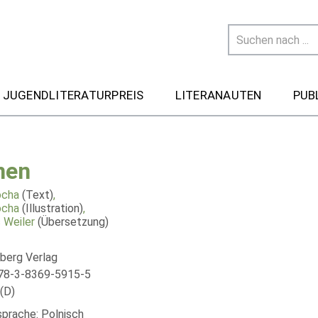
 JUGENDLITERATURPREIS
LITERANAUTEN
PUB
nen
ocha
(Text)
,
ocha
(Illustration)
,
 Weiler
(Übersetzung)
berg Verlag
78-3-8369-5915-5
(D)
sprache: Polnisch