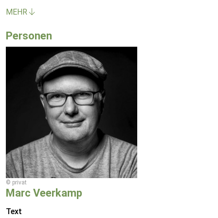
MEHR
Personen
© privat
Marc Veerkamp
Text