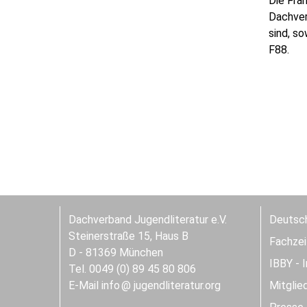
Die Fra
Dachver
sind, so
F88.
Dachverband Jugendliteratur e.V.
Deutsch
Steinerstraße 15, Haus B
Fachzeit
D - 81369 München
IBBY - 
Tel. 0049 (0) 89 45 80 806
E-Mail
info
jugendliteratur.org
Mitglie