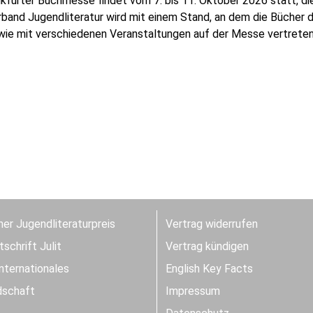
nkfurter Buchmesse findet vom 7. bis 11. Oktober 2026 statt, die
band Jugendliteratur wird mit einem Stand, an dem die Bücher 
wie mit verschiedenen Veranstaltungen auf der Messe vertreten s
er Jugendliteraturpreis
Vertrag widerrufen
schrift Julit
Vertrag kündigen
Internationales
English Key Facts
dschaft
Impressum