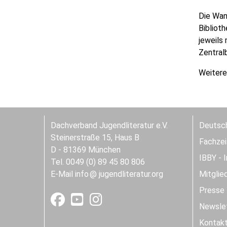
Die Wan
Bibliot
jeweils
Zentral
Weitere
Dachverband Jugendliteratur e.V.
Deutsch
Steinerstraße 15, Haus B
Fachzeit
D - 81369 München
IBBY - 
Tel. 0049 (0) 89 45 80 806
E-Mail
info
jugendliteratur.org
Mitglie
Presse
Newslet
Kontak