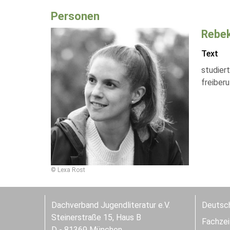
Personen
Rebek
Text
studier
freiberu
© Lexa Rost
Dachverband Jugendliteratur e.V.
Deutsch
Steinerstraße 15, Haus B
Fachzeit
D - 81369 München