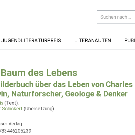
 JUGENDLITERATURPREIS
LITERANAUTEN
PUB
 Baum des Lebens
Bilderbuch über das Leben von Charles
in, Naturforscher, Geologe & Denker
ís
(Text)
,
 Schickert
(Übersetzung)
nser Verlag
9783446205239