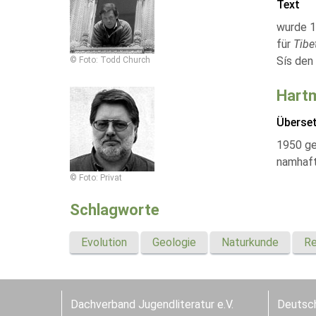
Text
wurde 1
für
Tibe
Sís den 
© Foto: Todd Church
Hartm
Überse
1950 ge
namhafte
© Foto: Privat
Schlagworte
Evolution
Geologie
Naturkunde
Re
Dachverband Jugendliteratur e.V.
Deutsch