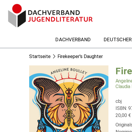
DACHVERBAND
DEUTSCHER
Startseite
Firekeeper's Daughter
Fir
Angelin
Claudia
cbj
ISBN: 9
20,00 € 
Original
Nominie