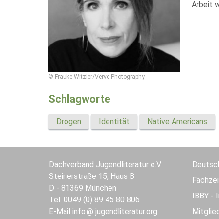
Arbeit 
© Frauke Witzler/Verve Photography
Schlagworte
Drogen
Identität
Native Americans
Dachverband Jugendliteratur e.V.
Deutsch
Steinerstraße 15, Haus B
Fachzeit
D - 81369 München
IBBY - 
Tel. 0049 (0) 89 45 80 806
E-Mail
info
jugendliteratur.org
Mitglie