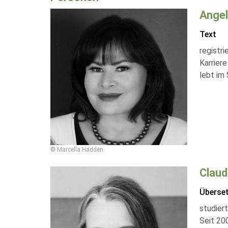
Angel
Text
registri
Karriere
lebt im
© Marcella Hadden
Claud
Überse
studier
Seit 200