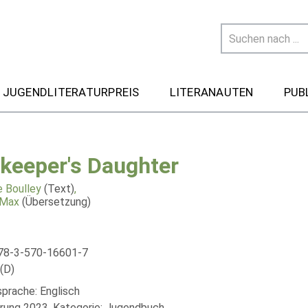
 JUGENDLITERATURPREIS
LITERANAUTEN
PUB
ekeeper's Daughter
e Boulley
(Text)
,
 Max
(Übersetzung)
78-3-570-16601-7
(D)
sprache: Englisch
rung 2023, Kategorie: Jugendbuch