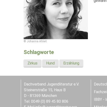
gewann 
© Johanna Ahlert
Schlagworte
Zirkus
Hund
Erzählung
Dachverband Jugendliteratur e.V.
Deutsch
Steinerstraße 15, Haus B
Fachzeit
D - 81369 München
IBBY - 
Tel. 0049 (0) 89 45 80 806