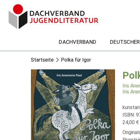
DACHVERBAND
DEUTSCHER
Startseite
Polka für Igor
Polk
Iris An
Iris An
kunstan
ISBN: 9
24,00 € 
Origina
Preistr