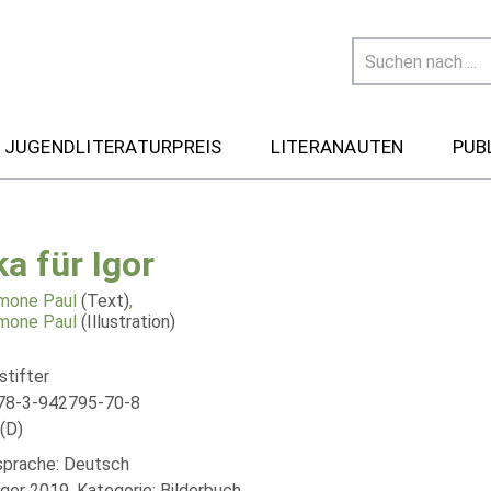
 JUGENDLITERATURPREIS
LITERANAUTEN
PUB
a für Igor
emone Paul
(Text)
,
emone Paul
(Illustration)
stifter
78-3-942795-70-8
(D)
lsprache: Deutsch
äger 2019, Kategorie: Bilderbuch