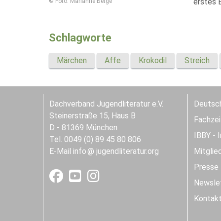
erstes B
© Foto: Marianne Betge
Schlagworte
Märchen
Affe
Krokodil
Streich
Dachverband Jugendliteratur e.V.
Deutsch
Steinerstraße 15, Haus B
Fachzeit
D - 81369 München
IBBY - 
Tel. 0049 (0) 89 45 80 806
E-Mail
info
jugendliteratur.org
Mitglie
Presse
Newslet
Kontak