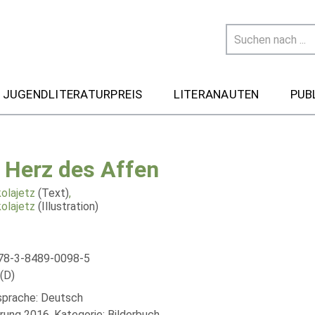
 JUGENDLITERATURPREIS
LITERANAUTEN
PUB
 Herz des Affen
kolajetz
(Text)
,
kolajetz
(Illustration)
78-3-8489-0098-5
(D)
lsprache: Deutsch
rung 2016, Kategorie: Bilderbuch