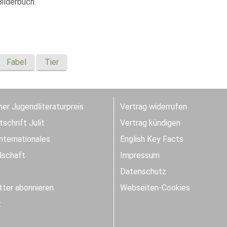
ilderbuch.
Fabel
Tier
er Jugendliteraturpreis
Vertrag widerrufen
schrift Julit
Vertrag kündigen
Internationales
English Key Facts
dschaft
Impressum
Datenschutz
ter abonnieren
Webseiten-Cookies
t