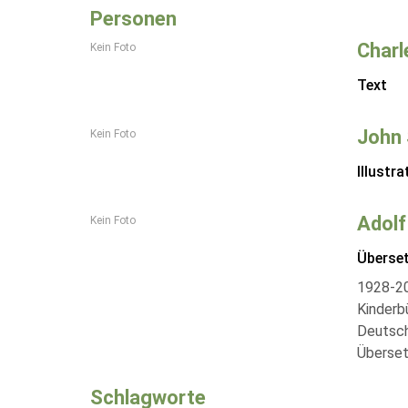
Personen
Charl
Kein Foto
Text
John 
Kein Foto
Illustra
Adolf
Kein Foto
Überse
1928-20
Kinderb
Deutsch
Überset
Schlagworte