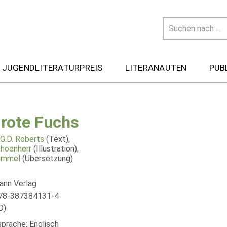
 JUGENDLITERATURPREIS
LITERANAUTEN
PUB
 rote Fuchs
 G.D. Roberts
(Text)
,
hoenherr
(Illustration)
,
immel
(Übersetzung)
nn Verlag
978-387384131-4
D)
sprache: Englisch