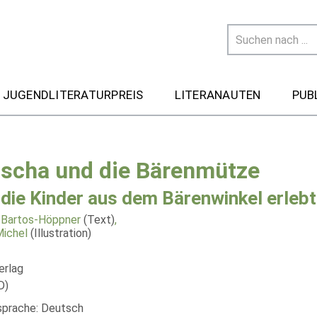
 JUGENDLITERATURPREIS
LITERANAUTEN
PUB
oscha und die Bärenmütze
die Kinder aus dem Bärenwinkel erleb
 Bartos-Höppner
(Text)
,
ichel
(Illustration)
erlag
D)
lsprache: Deutsch