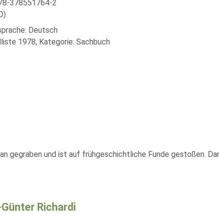
978-378551764-2
D)
lsprache: Deutsch
liste 1978, Kategorie: Sachbuch
 man gegraben und ist auf frühgeschichtliche Funde gestoßen. D
Günter Richardi