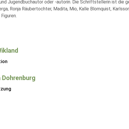
und Jugendbuchautor oder -autorin. Die Schriftstellerin ist die 
rga, Ronja Räubertochter, Madita, Mio, Kalle Blomquist, Karlsso
 Figuren.
Wikland
tion
 Dohrenburg
tzung