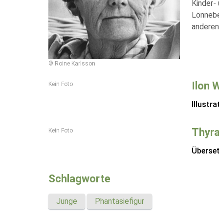
Kinder- 
Lönnebe
anderen
© Roine Karlsson
Ilon 
Kein Foto
Illustra
Thyra
Kein Foto
Überse
Schlagworte
Junge
Phantasiefigur