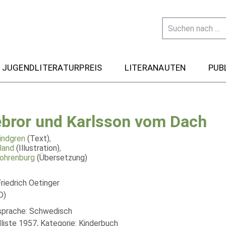
 JUGENDLITERATURPREIS
LITERANAUTEN
PUB
lebror und Karlsson vom Dach
Lindgren
(Text)
,
land
(Illustration)
,
ohrenburg
(Übersetzung)
riedrich Oetinger
D)
lsprache: Schwedisch
liste 1957, Kategorie: Kinderbuch