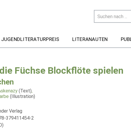
 JUGENDLITERATURPREIS
LITERANAUTEN
PUB
die Füchse Blockflöte spielen
chen
Askenazy
(Text)
,
arbe
(Illustration)
nder Verlag
978-379411454-2
D)