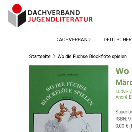
DACHVERBAND
DEUTSCHER
Startseite
Wo die Füchse Blockflöte spielen
Wo 
Mär
Ludvik 
André B
Sauerlä
ISBN: 
0,00 € (