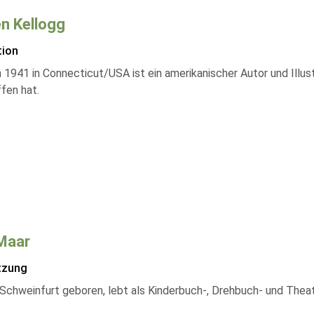
n Kellogg
tion
1941 in Connecticut/USA ist ein amerikanischer Autor und Illustr
fen hat.
Maar
tzung
 Schweinfurt geboren, lebt als Kinderbuch-, Drehbuch- und Thea