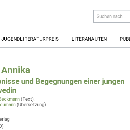
 JUGENDLITERATURPREIS
LITERANAUTEN
PUB
, Annika
bnisse und Begegnungen einer jungen
edin
 Beckmann
(Text)
,
Neumann
(Übersetzung)
erlag
D)