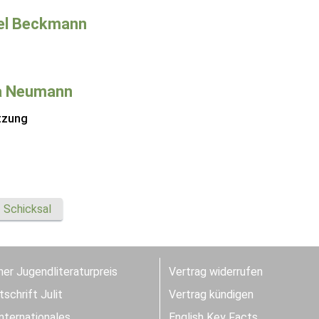
el Beckmann
a Neumann
tzung
Schicksal
er Jugendliteraturpreis
Vertrag widerrufen
schrift Julit
Vertrag kündigen
Internationales
English Key Facts