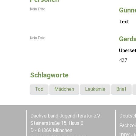
Gunn
Kein Foto
Text
Gerd
Kein Foto
Überse
427
Schlagworte
Tod
Mädchen
Leukämie
Brief
Dachverband Jugendliteratur e.V.
Deutsch
Steinerstraße 15, Haus B
Fachzeit
D - 81369 München
IBBY - 