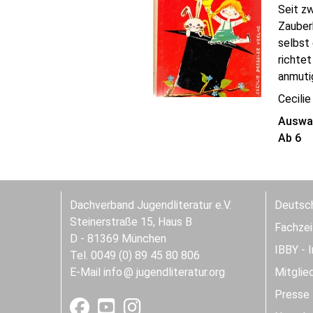
Seit zw
Zauber
selbst 
richtet
anmutig
Cecilie
Auswah
Ab 6
Dachverband Jugendliteratur e.V.
Deutsch
Steinerstraße 15, Haus B
Fachzeit
D - 81369 München
IBBY - 
Tel. 0049 (0) 89 45 80 806
E-Mail
info
jugendliteratur.org
Mitglie
Presse