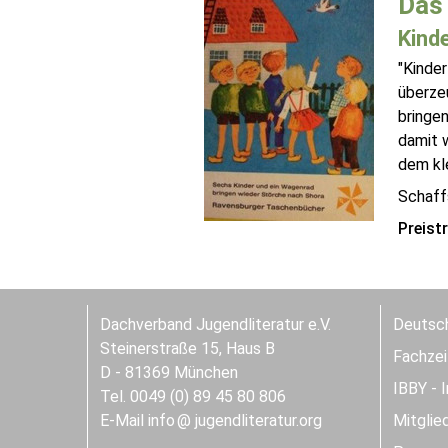
Das 
Kinde
"Kinder
überzeu
bringe
damit w
dem kle
Schaff
Preist
Dachverband Jugendliteratur e.V.
Deutsch
Steinerstraße 15, Haus B
Fachzeit
D - 81369 München
IBBY - 
Tel. 0049 (0) 89 45 80 806
E-Mail
info
jugendliteratur.org
Mitglie