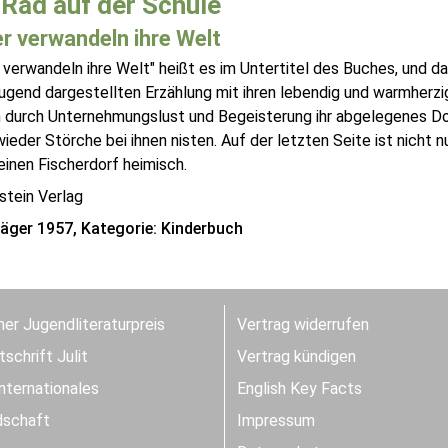
Rad auf der Schule
r verwandeln ihre Welt
 verwandeln ihre Welt" heißt es im Untertitel des Buches, und da
gend dargestellten Erzählung mit ihren lebendig und warmherzig
n durch Unternehmungslust und Begeisterung ihr abgelegenes D
ieder Störche bei ihnen nisten. Auf der letzten Seite ist nicht n
inen Fischerdorf heimisch.
stein Verlag
räger 1957, Kategorie: Kinderbuch
er Jugendliteraturpreis
Vertrag widerrufen
schrift Julit
Vertrag kündigen
Internationales
English Key Facts
dschaft
Impressum