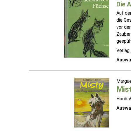
Die A
Auf der
die Ges
vor den
Zaubere
gespült
Verlag
Auswah
Margue
Mist
Hoch V
Auswah