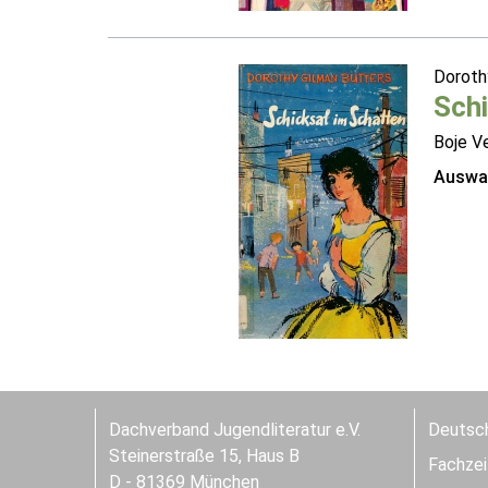
Doroth
Schi
Boje V
Auswah
Dachverband Jugendliteratur e.V.
Deutsch
Steinerstraße 15, Haus B
Fachzeit
D - 81369 München