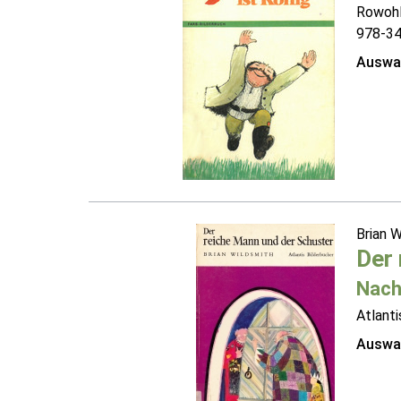
Rowohl
978-3
Auswah
Brian 
Der 
Nach
Atlanti
Auswah