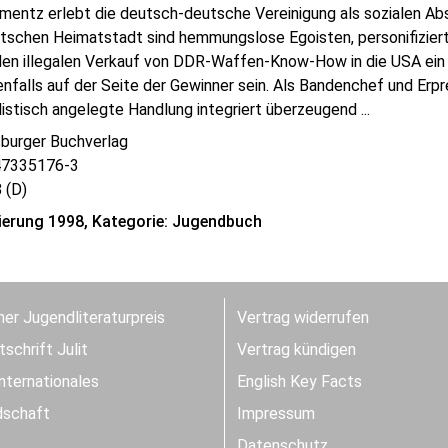
mentz erlebt die deutsch-deutsche Vereinigung als sozialen Abs
tschen Heimatstadt sind hemmungslose Egoisten, personifiziert 
den illegalen Verkauf von DDR-Waffen-Know-How in die USA ei
enfalls auf der Seite der Gewinner sein. Als Bandenchef und Erpr
listisch angelegte Handlung integriert überzeugend ...
burger Buchverlag
47335176-3
 (D)
erung 1998, Kategorie: Jugendbuch
er Jugendliteraturpreis
Vertrag widerrufen
schrift Julit
Vertrag kündigen
Internationales
English Key Facts
dschaft
Impressum
Datenschutz