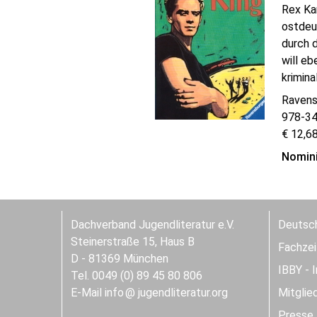
Rex Ka
ostdeu
durch 
will eb
krimina
Ravens
978-3
€ 12,68
Nomini
Dachverband Jugendliteratur e.V.
Deutsch
Steinerstraße 15, Haus B
Fachzeit
D - 81369 München
IBBY - 
Tel. 0049 (0) 89 45 80 806
E-Mail
info
jugendliteratur.org
Mitglie
Presse