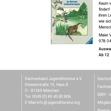
Kaum vo
findet!
ihren 
wie sic
Mensche
Maier 
978-3
Auswah
Ab 12
Dachverband Jugendliteratur e.V.
Deutsch
Steinerstraße 15, Haus B
Fachzeit
D - 81369 München
IBBY - 
Tel. 0049 (0) 89 45 80 806
E-Mail
info
jugendliteratur.org
Mitglie
Presse