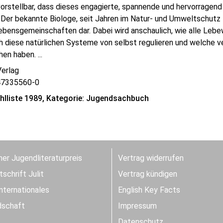
rstellbar, dass dieses engagierte, spannende und hervorragend 
 Der bekannte Biologe, seit Jahren im Natur- und Umweltschutz 
Lebensgemeinschaften dar. Dabei wird anschaulich, wie alle Leb
h diese natürlichen Systeme von selbst regulieren und welche ve
n haben. ...
Verlag
47335560-0
lliste 1989, Kategorie: Jugendsachbuch
er Jugendliteraturpreis
Vertrag widerrufen
schrift Julit
Vertrag kündigen
Internationales
English Key Facts
dschaft
Impressum
Datenschutz