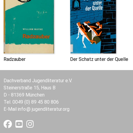
Radzauber
Der Schatz unter der Quelle
Dachverband Jugendliteratur e.V.
Steinerstraße 15, Haus B
D - 81369 München
Tel. 0049 (0) 89 45 80 806
E-Mail
info
jugendliteratur.org