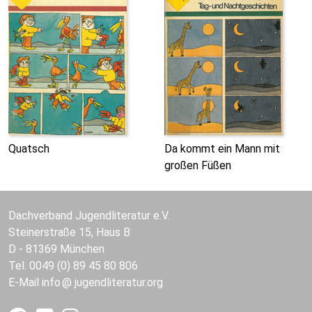
Quatsch
Da kommt ein Mann mit
großen Füßen
Dachverband Jugendliteratur e.V.
Steinerstraße 15, Haus B
D - 81369 München
Tel. 0049 (0) 89 45 80 806
E-Mail
info
jugendliteratur.org