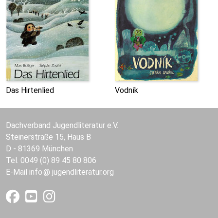
Das Hirtenlied
Vodník
Dachverband Jugendliteratur e.V.
Steinerstraße 15, Haus B
D - 81369 München
Tel. 0049 (0) 89 45 80 806
E-Mail
info
jugendliteratur.org