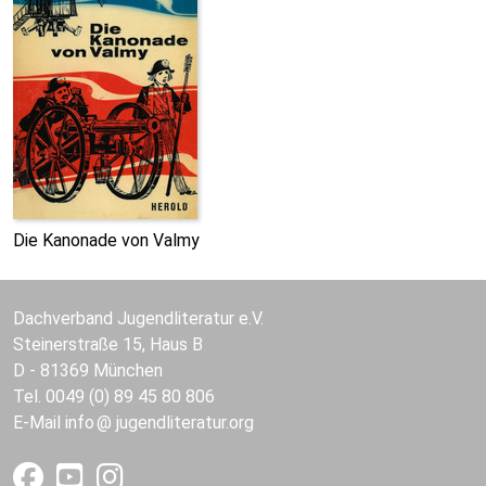
Die Kanonade von Valmy
Dachverband Jugendliteratur e.V.
Steinerstraße 15, Haus B
D - 81369 München
Tel. 0049 (0) 89 45 80 806
E-Mail
info
jugendliteratur.org