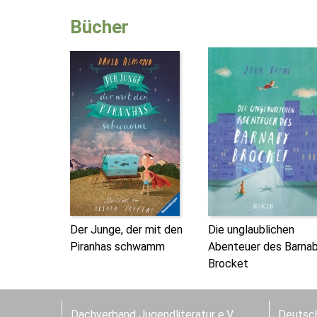
Bücher
Der Junge, der mit den
Die unglaublichen
Piranhas schwamm
Abenteuer des Barna
Brocket
Dachverband Jugendliteratur e.V.
Deutsch