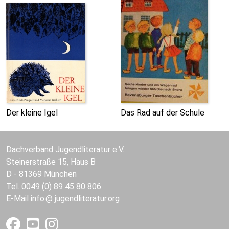
Der kleine Igel
Das Rad auf der Schule
Dachverband Jugendliteratur e.V.
Steinerstraße 15, Haus B
D - 81369 München
Tel. 0049 (0) 89 45 80 806
E-Mail
info
jugendliteratur.org