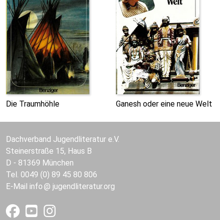
Die Traumhöhle
Ganesh oder eine neue Welt
Dachverband Jugendliteratur e.V.
Steinerstraße 15, Haus B
D - 81369 München
Tel. 0049 (0) 89 45 80 806
E-Mail
info
jugendliteratur.org